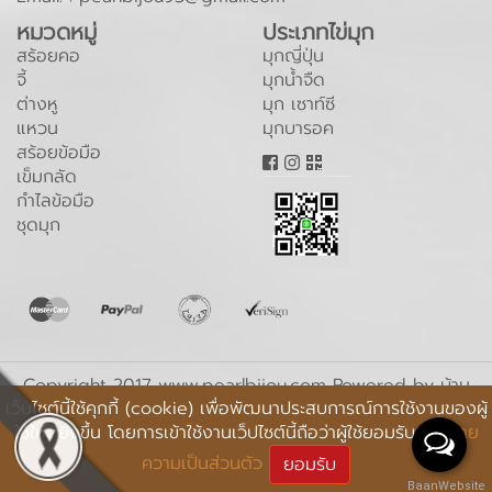
หมวดหมู่
ประเภทไข่มุก
สร้อยคอ
มุกญี่ปุ่น
จี้
มุกน้ำจืด
ต่างหู
มุก เซาท์ซี
แหวน
มุกบารอค
สร้อยข้อมือ
เข็มกลัด
กำไลข้อมือ
ชุดมุก
Copyright 2017 www.pearlbijou.com Powered by
บ้าน
เว็บไซต์นี้ใช้คุกกี้ (cookie) เพื่อพัฒนาประสบการณ์การใช้งานของผู้
เว็บไซต์
ใช้ให้ดียิ่งขึ้น โดยการเข้าใช้งานเว็ปไซต์นี้ถือว่าผู้ใช้ยอมรับ
นโยบาย
Online : 75 l Today : 41,841 l Total : 9,915,872
ความเป็นส่วนตัว
ยอมรับ
BaanWebsite