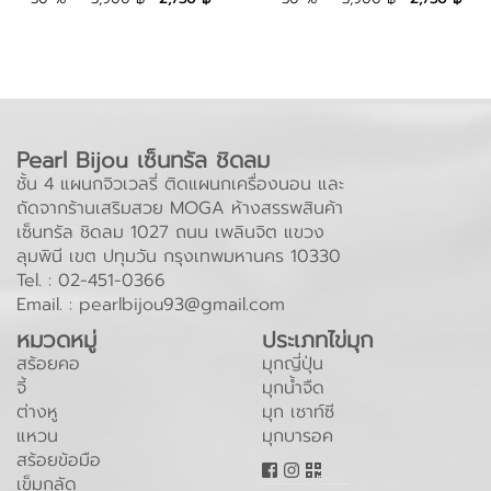
รุ่น NP2
Pearl Bijou เซ็นทรัล ชิดลม
ชั้น 4 แผนกจิวเวลรี่ ติดแผนกเครื่องนอน และ
ถัดจากร้านเสริมสวย MOGA ห้างสรรพสินค้า
เซ็นทรัล ชิดลม 1027 ถนน เพลินจิต แขวง
ลุมพินี เขต ปทุมวัน กรุงเทพมหานคร 10330
Tel. :
02-451-0366
Email. :
pearlbijou93@gmail.com
หมวดหมู่
ประเภทไข่มุก
สร้อยคอ
มุกญี่ปุ่น
จี้
มุกน้ำจืด
ต่างหู
มุก เซาท์ซี
แหวน
มุกบารอค
สร้อยข้อมือ
เข็มกลัด