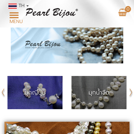
TH
0
Toggle
MENU
navigation
มุกญี่ปุ่น
มุกน้ำจืด