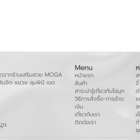
Menu
ห
ะถัดจากร้านเสริมสวย MOGA
หน้าแรก
ส
ินจิต แขวง ลุมพินี เขต
สินค้า
จี้
สาระน่ารู้เกี่ยวกับไข่มุก
ต่
วิธีการสั่งซื้อ-การชำระ
แ
เงิน
ส
เกี่ยวกับเรา
เ
ติดต่อเรา
ก
ช