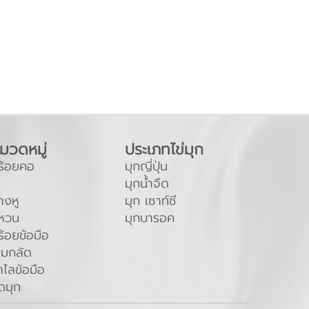
มวดหมู่
ประเภทไข่มุก
ร้อยคอ
มุกญี่ปุ่น
มุกน้ำจืด
างหู
มุก เซาท์ซี
หวน
มุกบารอค
ร้อยข้อมือ
ข็มกลัด
ำไลข้อมือ
ุดมุก