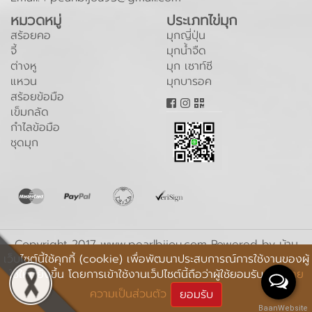
หมวดหมู่
ประเภทไข่มุก
สร้อยคอ
มุกญี่ปุ่น
จี้
มุกน้ำจืด
ต่างหู
มุก เซาท์ซี
แหวน
มุกบารอค
สร้อยข้อมือ
เข็มกลัด
กำไลข้อมือ
ชุดมุก
Copyright 2017 www.pearlbijou.com Powered by
บ้าน
เว็บไซต์นี้ใช้คุกกี้ (cookie) เพื่อพัฒนาประสบการณ์การใช้งานของผู้
เว็บไซต์
ใช้ให้ดียิ่งขึ้น โดยการเข้าใช้งานเว็ปไซต์นี้ถือว่าผู้ใช้ยอมรับ
นโยบาย
Online : 226 l Today : 10,439 l Total : 9,734,784
ความเป็นส่วนตัว
ยอมรับ
BaanWebsite